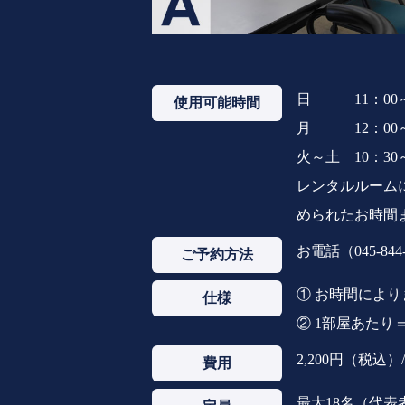
日 11：00～
使用可能時間
月 12：00～
火～土 10：30～
レンタルルーム
められたお時間
お電話（045-8
ご予約方法
① お時間によ
仕様
② 1部屋あたり＝
2,200円（税込）
費用
最大18名（代表