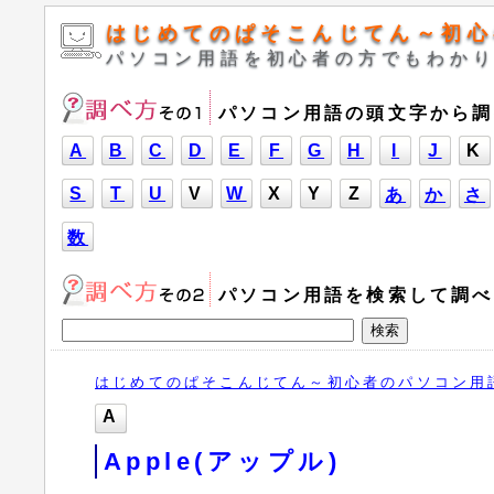
はじめてのぱそこんじてん～初心
パソコン用語を初心者の方でもわか
パソコン用語の頭文字から調
A
B
C
D
E
F
G
H
I
J
K
S
T
U
V
W
X
Y
Z
あ
か
さ
数
パソコン用語を検索して調べ
はじめてのぱそこんじてん～初心者のパソコン用
A
Apple(アップル)