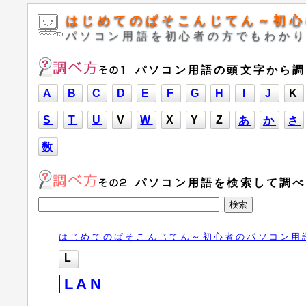
はじめてのぱそこんじてん～初心
パソコン用語を初心者の方でもわか
パソコン用語の頭文字から調
A
B
C
D
E
F
G
H
I
J
K
S
T
U
V
W
X
Y
Z
あ
か
さ
数
パソコン用語を検索して調べ
はじめてのぱそこんじてん～初心者のパソコン用
L
LAN