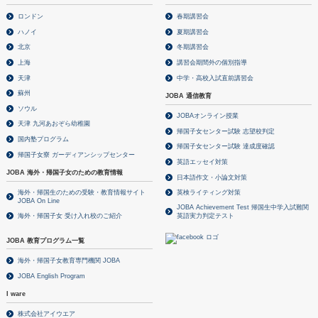
ロンドン
春期講習会
ハノイ
夏期講習会
北京
冬期講習会
上海
講習会期間外の個別指導
天津
中学・高校入試直前講習会
蘇州
JOBA 通信教育
ソウル
JOBAオンライン授業
天津 九河あおぞら幼稚園
帰国子女センター試験 志望校判定
国内塾プログラム
帰国子女センター試験 達成度確認
帰国子女寮 ガーディアンシップセンター
英語エッセイ対策
JOBA 海外・帰国子女のための教育情報
日本語作文・小論文対策
海外・帰国生のための受験・教育情報サイト
英検ライティング対策
JOBA On Line
JOBA Achievement Test 帰国生中学入試難関
海外・帰国子女 受け入れ校のご紹介
英語実力判定テスト
JOBA 教育プログラム一覧
海外・帰国子女教育専門機関 JOBA
JOBA English Program
I ware
株式会社アイウエア