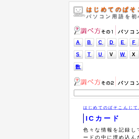
はじめてのぱそ
パソコン用語を初
パソコ
A
B
C
D
E
F
S
T
U
V
W
X
数
パソコ
はじめてのぱそこんじて
ICカード
色々な情報を記録し
ードの中に埋め込ん