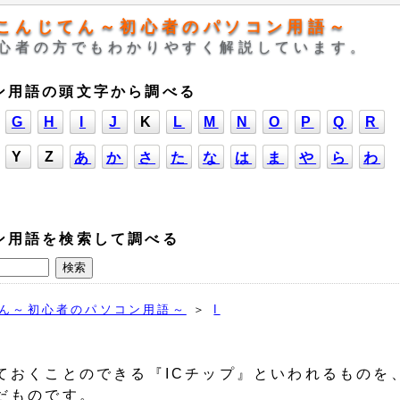
こんじてん～初心者のパソコン用語～
心者の方でもわかりやすく解説しています。
ン用語の頭文字から調べる
G
H
I
J
K
L
M
N
O
P
Q
R
Y
Z
あ
か
さ
た
な
は
ま
や
ら
わ
ン用語を検索して調べる
ん～初心者のパソコン用語～
＞
I
ておくことのできる『ICチップ』といわれるものを
だものです。