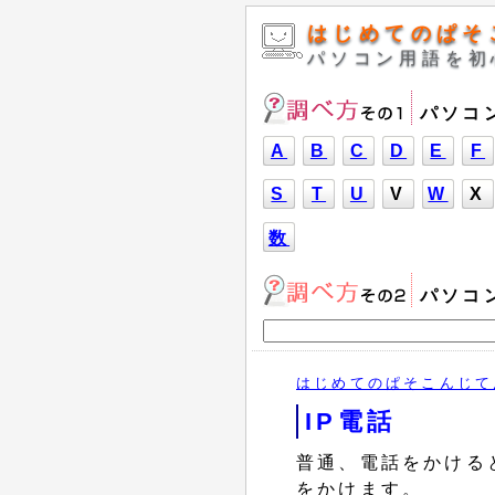
はじめてのぱそ
パソコン用語を初
パソコ
A
B
C
D
E
F
S
T
U
V
W
X
数
パソコ
はじめてのぱそこんじて
IP電話
普通、電話をかける
をかけます。