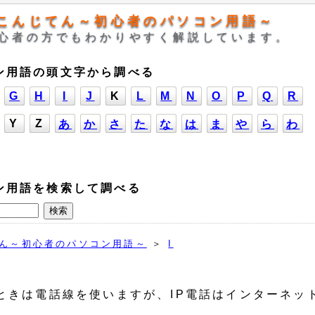
こんじてん～初心者のパソコン用語～
心者の方でもわかりやすく解説しています。
ン用語の頭文字から調べる
G
H
I
J
K
L
M
N
O
P
Q
R
Y
Z
あ
か
さ
た
な
は
ま
や
ら
わ
ン用語を検索して調べる
ん～初心者のパソコン用語～
＞
I
ときは電話線を使いますが、IP電話はインターネッ