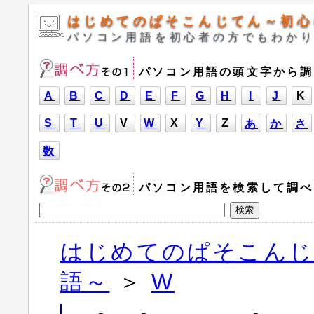
はじめてのぱそこんじてん～初心
パソコン用語を初心者の方でもわか
パソコン用語の頭文字から調
A
B
C
D
E
F
G
H
I
J
K
S
T
U
V
W
X
Y
Z
あ
か
さ
数
パソコン用語を検索して調べ
はじめてのぱそこんじ
語～
＞
W