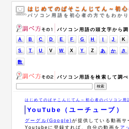
はじめてのぱそこんじてん～初心
パソコン用語を初心者の方でもわか
パソコン用語の頭文字から調
A
B
C
D
E
F
G
H
I
J
K
S
T
U
V
W
X
Y
Z
あ
か
さ
数
パソコン用語を検索して調べ
はじめてのぱそこんじてん～初心者のパソコン用
YouTube（ユーチューブ）
グーグル(Google)
が提供している動画サ
Youtubeに登録すれば、自分の動画を
ア