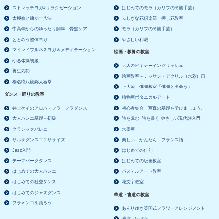
ストレッチヨガ&リラクゼーション
はじめてのモラ（カリブの民族手芸）
太極拳と練功十八法
ふしぎな花倶楽部 押し花教室
中高年からのゆったり開脚、骨盤ケア
モラ（カリブの民族手芸）
ととのう整体ヨガ
やさしい和裁
マインドフルネスヨガ＆メディテーション
絵画・教養の教室
ゆる体操初級
大人のビギナーイングリッシュ
養生気功
絵画教室－デッサン・アクリル（水彩）画
楊名時八段錦太極拳
上大岡 俳句教室「俳句と出会う」
ダンス・踊りの教室
植物画ボタニカルアート
井上ケイのアロハ・フラ フラダンス
初心者集合！写真の基礎を学びましょう。
大人バレエ基礎～初級
詩を読む･詩を書く やさしい現代詩入門
クラシックバレエ
水墨画
サルサダンスエクササイズ
楽しい かんたん フランス語
Jazz入門
はじめての俳句
テーマパークダンス
はじめての版画教室
はじめての大人バレエ
パステルアート教室
はじめての社交ダンス
花文字教室
はじめてのジャズダンス
華道・書道の教室
フラメンコを踊ろう
あんりゆき英国式フラワーアレンジメント
池坊いけばな