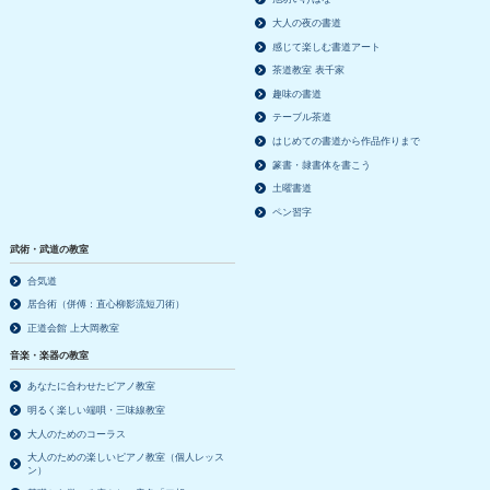
大人の夜の書道
感じて楽しむ書道アート
茶道教室 表千家
趣味の書道
テーブル茶道
はじめての書道から作品作りまで
篆書・隷書体を書こう
土曜書道
ペン習字
武術・武道の教室
合気道
居合術（併傅：直心柳影流短刀術）
正道会館 上大岡教室
音楽・楽器の教室
あなたに合わせたピアノ教室
明るく楽しい端唄・三味線教室
大人のためのコーラス
大人のための楽しいピアノ教室（個人レッス
ン）