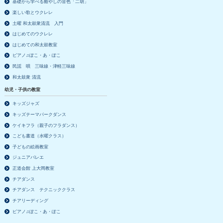
基礎から学べる癒やしの音色「二胡」
楽しい歌とウクレレ
土曜 和太鼓衆清流 入門
はじめてのウクレレ
はじめての和太鼓教室
ピアノ♫ぽこ・あ・ぽこ
民謡 唄 三味線・津軽三味線
和太鼓衆 清流
幼児・子供の教室
キッズジャズ
キッズテーマパークダンス
ケイキフラ（親子のフラダンス）
こども書道（水曜クラス）
子どもの絵画教室
ジュニアバレエ
正道会館 上大岡教室
チアダンス
チアダンス テクニッククラス
チアリーディング
ピアノ♫ぽこ・あ・ぽこ