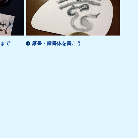
りまで
篆書・隷書体を書こう