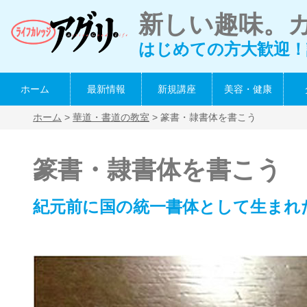
新しい趣味。
はじめての方大歓迎！
ホーム
最新情報
新規講座
美容・健康
ホーム
>
華道・書道の教室
> 篆書・隷書体を書こう
篆書・隷書体を書こう
紀元前に国の統一書体として生まれ