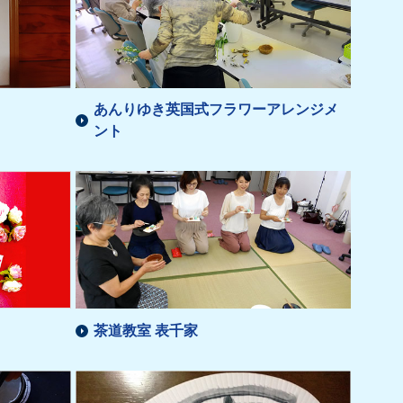
あんりゆき英国式フラワーアレンジメ
ント
茶道教室 表千家