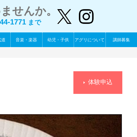
めませんか。
44-1771
まで
武道
音楽・楽器
幼児・子供
アグリについて
講師募集
体験申込