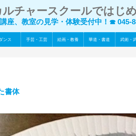
カルチャースクールではじ
講座、教室の見学・体験受付中！
045-8
☎
ダンス
手芸・工芸
絵画・教養
華道・書道
武術・
た書体