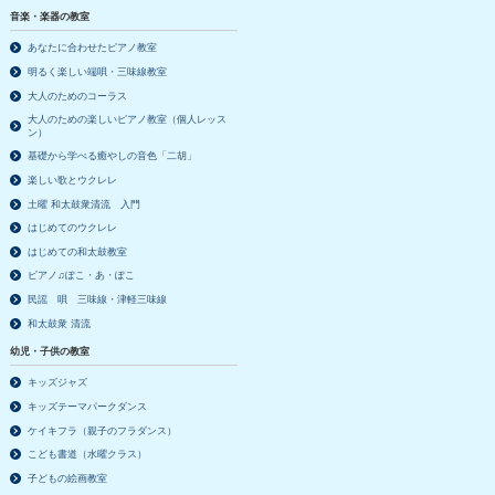
音楽・楽器の教室
あなたに合わせたピアノ教室
明るく楽しい端唄・三味線教室
大人のためのコーラス
大人のための楽しいピアノ教室（個人レッス
ン）
基礎から学べる癒やしの音色「二胡」
楽しい歌とウクレレ
土曜 和太鼓衆清流 入門
はじめてのウクレレ
はじめての和太鼓教室
ピアノ♫ぽこ・あ・ぽこ
民謡 唄 三味線・津軽三味線
和太鼓衆 清流
幼児・子供の教室
キッズジャズ
キッズテーマパークダンス
ケイキフラ（親子のフラダンス）
こども書道（水曜クラス）
子どもの絵画教室