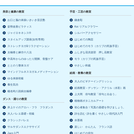
美容と健康の教室
手芸・工芸の教室
お口と脳の体操いきいき音読塾
鎌倉彫
姿勢改善ピラティス
Kei リアルフラワー
ジャイロキネシス®
シルバーアクセサリー
スタイルアップ講座(女性専用)
はじめての陶芸
ストレッチヨガ&リラクゼーション
はじめてのモラ（カリブの民族手芸）
太極拳と練功十八法
ふしぎな花倶楽部 押し花教室
中高年からのゆったり開脚、骨盤ケア
モラ（カリブの民族手芸）
ととのう整体ヨガ
やさしい和裁
マインドフルネスヨガ＆メディテーション
絵画・教養の教室
ゆる体操初級
大人のビギナーイングリッシュ
養生気功
絵画教室－デッサン・アクリル（水彩）画
楊名時八段錦太極拳
上大岡 俳句教室「俳句と出会う」
ダンス・踊りの教室
植物画ボタニカルアート
井上ケイのアロハ・フラ フラダンス
初心者集合！写真の基礎を学びましょう。
大人バレエ基礎～初級
詩を読む･詩を書く やさしい現代詩入門
クラシックバレエ
水墨画
サルサダンスエクササイズ
楽しい かんたん フランス語
Jazz入門
はじめての俳句