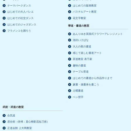
テーマパークダンス
はじめての版画教室
はじめての大人バレエ
パステルアート教室
はじめての社交ダンス
花文字教室
はじめてのジャズダンス
華道・書道の教室
フラメンコを踊ろう
あんりゆき英国式フラワーアレンジメント
池坊いけばな
大人の夜の書道
感じて楽しむ書道アート
茶道教室 表千家
趣味の書道
テーブル茶道
はじめての書道から作品作りまで
篆書・隷書体を書こう
土曜書道
ペン習字
武術・武道の教室
合気道
居合術（併傅：直心柳影流短刀術）
正道会館 上大岡教室