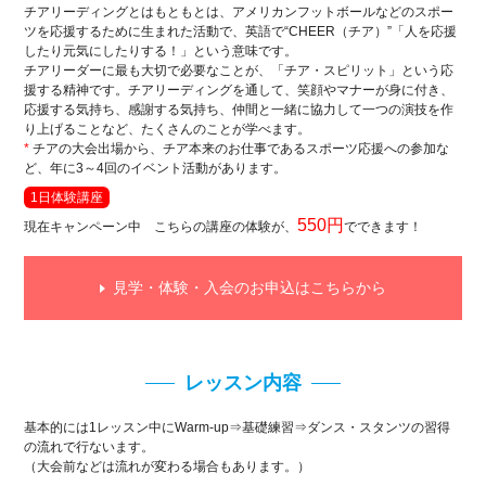
チアリーディングとはもともとは、アメリカンフットボールなどのスポー
ツを応援するために生まれた活動で、英語で“CHEER（チア）”「人を応援
したり元気にしたりする！」という意味です。
チアリーダーに最も大切で必要なことが、「チア・スピリット」という応
援する精神です。チアリーディングを通して、笑顔やマナーが身に付き、
応援する気持ち、感謝する気持ち、仲間と一緒に協力して一つの演技を作
り上げることなど、たくさんのことが学べます。
*
チアの大会出場から、チア本来のお仕事であるスポーツ応援への参加な
ど、年に3～4回のイベント活動があります。
1日体験講座
550円
現在キャンペーン中 こちらの講座の体験が、
でできます！
見学・体験・入会のお申込はこちらから
レッスン内容
基本的には1レッスン中にWarm-up⇒基礎練習⇒ダンス・スタンツの習得
の流れで行ないます。
（大会前などは流れが変わる場合もあります。）