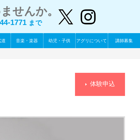
めませんか。
44-1771
まで
武道
音楽・楽器
幼児・子供
アグリについて
講師募集
体験申込