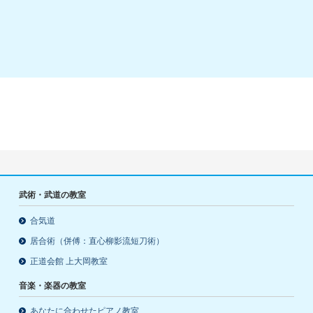
武術・武道の教室
合気道
居合術（併傅：直心柳影流短刀術）
正道会館 上大岡教室
音楽・楽器の教室
あなたに合わせたピアノ教室