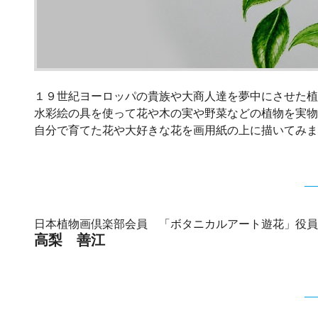
１９世紀ヨーロッパの貴族や大商人達を夢中にさせた植
水彩絵の具を使って花や木の実や野菜などの植物を実物
自分で育てた花や大好きな花を画用紙の上に描いてみま
日本植物画倶楽部会員 「ボタニカルアート遊花」役員
高梨 善江