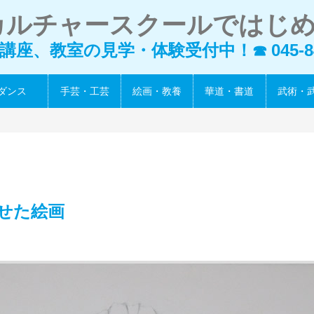
カルチャースクールではじ
講座、教室の見学・体験受付中！
045-8
☎
ダンス
手芸・工芸
絵画・教養
華道・書道
武術・
ト
せた絵画