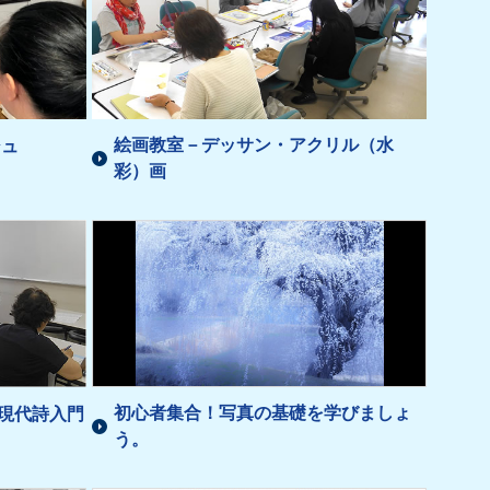
絵画教室－デッサン・アクリル（水
シュ
彩）画
初心者集合！写真の基礎を学びましょ
い現代詩入門
う。