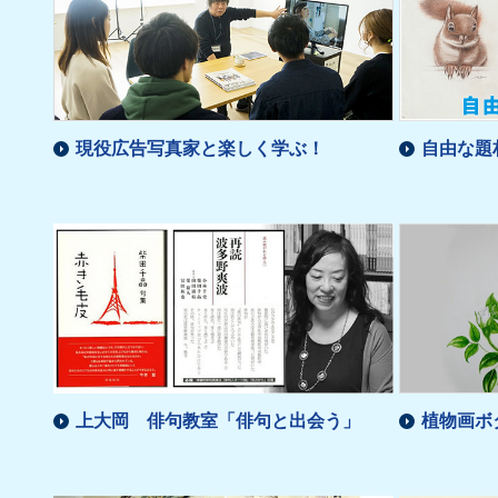
現役広告写真家と楽しく学ぶ！
自由な題
上大岡 俳句教室「俳句と出会う」
植物画ボ