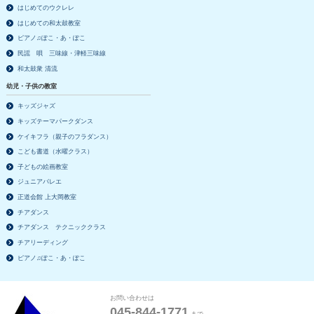
はじめてのウクレレ
はじめての和太鼓教室
ピアノ♫ぽこ・あ・ぽこ
民謡 唄 三味線・津軽三味線
和太鼓衆 清流
幼児・子供の教室
キッズジャズ
キッズテーマパークダンス
ケイキフラ（親子のフラダンス）
こども書道（水曜クラス）
子どもの絵画教室
ジュニアバレエ
正道会館 上大岡教室
チアダンス
チアダンス テクニッククラス
チアリーディング
ピアノ♫ぽこ・あ・ぽこ
お問い合わせは
045-844-1771
まで