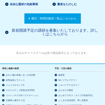
自由な題材の色鉛筆画
書道をたのしむ
曜日・時間別教室一覧はこちらから
新規開講予定の講師を募集いたしております。詳し
くはこちらから
当カルチャースクールは全て税込表示となっております。
美容と健康の教室
手芸・工芸の教室
お口と脳の体操いきいき音読塾
鎌倉彫
姿勢改善ピラティス
Kei リアルフラワー
ジャイロキネシス®
シルバーアクセサリー
スタイルアップ講座(女性専用)
はじめての陶芸
ストレッチヨガ&リラクゼーション
はじめてのモラ（カリブの民族手芸）
太極拳と練功十八法
ふしぎな花倶楽部 押し花教室