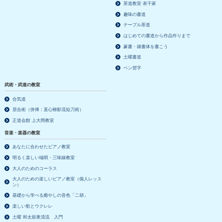
茶道教室 表千家
趣味の書道
テーブル茶道
はじめての書道から作品作りまで
篆書・隷書体を書こう
土曜書道
ペン習字
武術・武道の教室
合気道
居合術（併傅：直心柳影流短刀術）
正道会館 上大岡教室
音楽・楽器の教室
あなたに合わせたピアノ教室
明るく楽しい端唄・三味線教室
大人のためのコーラス
大人のための楽しいピアノ教室（個人レッス
ン）
基礎から学べる癒やしの音色「二胡」
楽しい歌とウクレレ
土曜 和太鼓衆清流 入門