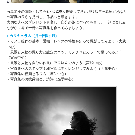
写真講座の講師としても延べ3200人指導してきた現役広告写真家があなた
の写真の良さを見出し、作品へと導きます。
大切な人へのプレゼントも良し、自分の為に作っても良し、一緒に楽しみ
ながら世界で一冊の写真集を作ってみましょう。
● カリキュラム（月一回6ヶ月）
・カメラ操作の基本、愛機・レンズの特性を知って撮影してみよう（実践
中心）
・風景と人物の撮り方と設定のコツ、モノクロとカラーで撮ってみよう
（実践中心）
・風景と人物を自分の作風に取り込んでみよう（実践中心）
・写真集へのステップ！組写真にチャレンジしてみよう（実践中心）
・写真集の種類と作り方（座学中心）
・写真集のお披露目会、講評（座学中心）