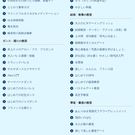
中高年からのゆったり開脚、骨盤ケア
モラ（カリブの民族手芸）
ととのう整体ヨガ
やさしい和裁
マインドフルネスヨガ＆メディテーション
絵画・教養の教室
ゆる体操初級
大人のビギナーイングリッシュ
養生気功
絵画教室－デッサン・アクリル（水彩）画
楊名時八段錦太極拳
上大岡 俳句教室「俳句と出会う」
ダンス・踊りの教室
植物画ボタニカルアート
井上ケイのアロハ・フラ フラダンス
初心者集合！写真の基礎を学びましょう。
大人バレエ基礎～初級
詩を読む･詩を書く やさしい現代詩入門
クラシックバレエ
水墨画
サルサダンスエクササイズ
楽しい かんたん フランス語
Jazz入門
はじめての俳句
テーマパークダンス
はじめての版画教室
はじめての大人バレエ
パステルアート教室
はじめての社交ダンス
花文字教室
はじめてのジャズダンス
華道・書道の教室
フラメンコを踊ろう
あんりゆき英国式フラワーアレンジメント
池坊いけばな
大人の夜の書道
感じて楽しむ書道アート