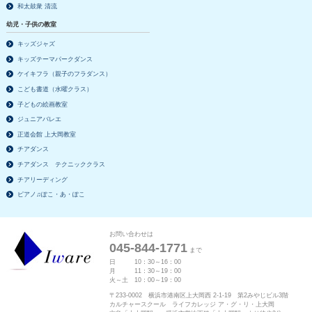
和太鼓衆 清流
幼児・子供の教室
キッズジャズ
キッズテーマパークダンス
ケイキフラ（親子のフラダンス）
こども書道（水曜クラス）
子どもの絵画教室
ジュニアバレエ
正道会館 上大岡教室
チアダンス
チアダンス テクニッククラス
チアリーディング
ピアノ♫ぽこ・あ・ぽこ
お問い合わせは
045-844-1771
まで
日 10：30～16：00
月 11：30～19：00
火～土 10：00～19：00
〒233-0002 横浜市港南区上大岡西 2-1-19 第2みやじビル3階
カルチャースクール ライフカレッジ ア・グ・リ・上大岡