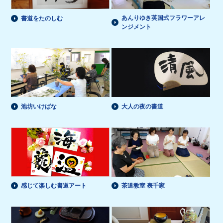
あんりゆき英国式フラワーアレ
書道をたのしむ
ンジメント
池坊いけばな
大人の夜の書道
感じて楽しむ書道アート
茶道教室 表千家