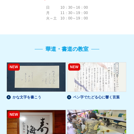
日 10：30～16：00
月 11：30～19：00
火～土 10：00～19：00
華道・書道の教室
NEW
NEW
かな文字を書こう
ペン字でたどる心に響く言葉
NEW