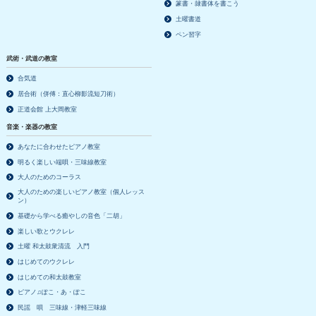
篆書・隷書体を書こう
土曜書道
ペン習字
武術・武道の教室
合気道
居合術（併傅：直心柳影流短刀術）
正道会館 上大岡教室
音楽・楽器の教室
あなたに合わせたピアノ教室
明るく楽しい端唄・三味線教室
大人のためのコーラス
大人のための楽しいピアノ教室（個人レッス
ン）
基礎から学べる癒やしの音色「二胡」
楽しい歌とウクレレ
土曜 和太鼓衆清流 入門
はじめてのウクレレ
はじめての和太鼓教室
ピアノ♫ぽこ・あ・ぽこ
民謡 唄 三味線・津軽三味線