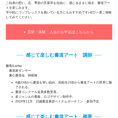
ご自身の想い、志、季節の言葉等を自由に、感じるままに描き、書道アー
トを楽しみます。
字や絵にコンプレックスを抱いている方にもおすすめです♪ぜひ一度ご体験
してみてください。
見学・体験・入会のお申込はこちらから
感じて楽しむ書道アート 講師
蘭香/Lanka
書道家ダンサー
書心書道会 師範格
4歳の頃から書道を習い始め、高校生の頃から書道アートの世界に魅
了される。
書道コンクール金賞多数受賞。
多ジャンルの看板、ロゴデザイン制作中。
2024年11月 日越書道展@ベトナムホーチミン 参加予定
感じて楽しむ書道アート 概要