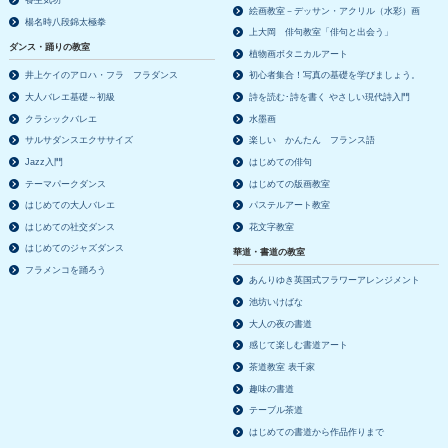
養生気功
絵画教室－デッサン・アクリル（水彩）画
楊名時八段錦太極拳
上大岡 俳句教室「俳句と出会う」
ダンス・踊りの教室
植物画ボタニカルアート
井上ケイのアロハ・フラ フラダンス
初心者集合！写真の基礎を学びましょう。
大人バレエ基礎～初級
詩を読む･詩を書く やさしい現代詩入門
クラシックバレエ
水墨画
サルサダンスエクササイズ
楽しい かんたん フランス語
Jazz入門
はじめての俳句
テーマパークダンス
はじめての版画教室
はじめての大人バレエ
パステルアート教室
はじめての社交ダンス
花文字教室
はじめてのジャズダンス
華道・書道の教室
フラメンコを踊ろう
あんりゆき英国式フラワーアレンジメント
池坊いけばな
大人の夜の書道
感じて楽しむ書道アート
茶道教室 表千家
趣味の書道
テーブル茶道
はじめての書道から作品作りまで