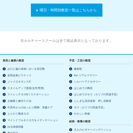
曜日・時間別教室一覧はこちらから
当カルチャースクールは全て税込表示となっております。
美容と健康の教室
手芸・工芸の教室
お口と脳の体操いきいき音読塾
鎌倉彫
姿勢改善ピラティス
Kei リアルフラワー
ジャイロキネシス®
シルバーアクセサリー
スタイルアップ講座(女性専用)
はじめての陶芸
ストレッチヨガ&リラクゼーション
はじめてのモラ（カリブの民族手芸）
太極拳と練功十八法
ふしぎな花倶楽部 押し花教室
中高年からのゆったり開脚、骨盤ケア
モラ（カリブの民族手芸）
ととのう整体ヨガ
やさしい和裁
マインドフルネスヨガ＆メディテーション
絵画・教養の教室
ゆる体操初級
大人のビギナーイングリッシュ