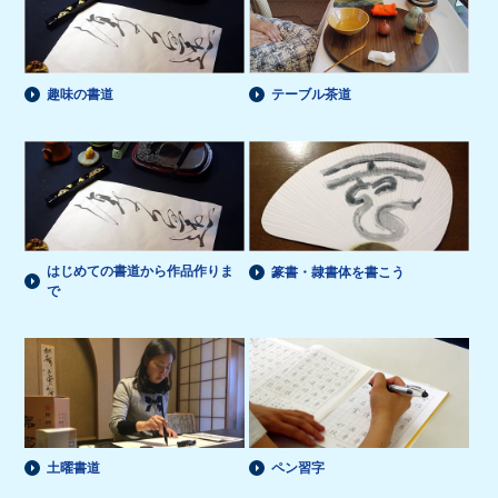
趣味の書道
テーブル茶道
はじめての書道から作品作りま
篆書・隷書体を書こう
で
土曜書道
ペン習字