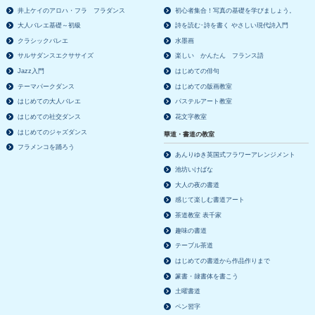
井上ケイのアロハ・フラ フラダンス
初心者集合！写真の基礎を学びましょう。
大人バレエ基礎～初級
詩を読む･詩を書く やさしい現代詩入門
クラシックバレエ
水墨画
サルサダンスエクササイズ
楽しい かんたん フランス語
Jazz入門
はじめての俳句
テーマパークダンス
はじめての版画教室
はじめての大人バレエ
パステルアート教室
はじめての社交ダンス
花文字教室
はじめてのジャズダンス
華道・書道の教室
フラメンコを踊ろう
あんりゆき英国式フラワーアレンジメント
池坊いけばな
大人の夜の書道
感じて楽しむ書道アート
茶道教室 表千家
趣味の書道
テーブル茶道
はじめての書道から作品作りまで
篆書・隷書体を書こう
土曜書道
ペン習字