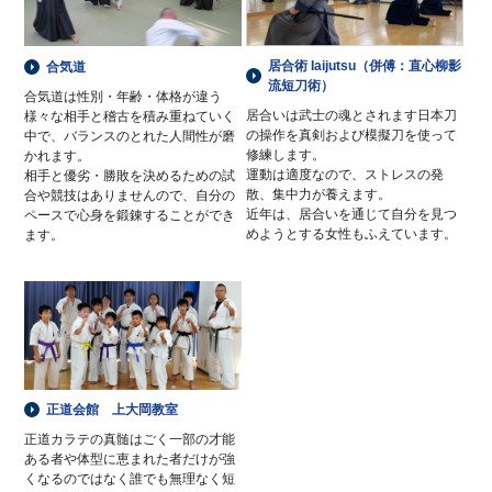
居合術 Iaijutsu（併傅：直心柳影
合気道
流短刀術）
合気道は性別・年齢・体格が違う
居合いは武士の魂とされます日本刀
様々な相手と稽古を積み重ねていく
の操作を真剣および模擬刀を使って
中で、バランスのとれた人間性が磨
修練します。
かれます。
運動は適度なので、ストレスの発
相手と優劣・勝敗を決めるための試
散、集中力が養えます。
合や競技はありませんので、自分の
近年は、居合いを通じて自分を見つ
ペースで心身を鍛錬することができ
めようとする女性もふえています。
ます。
正道会館 上大岡教室
正道カラテの真髄はごく一部の才能
ある者や体型に恵まれた者だけが強
くなるのではなく誰でも無理なく短