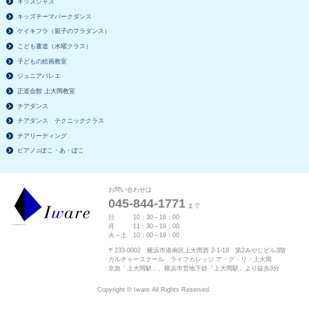
キッズジャズ
キッズテーマパークダンス
ケイキフラ（親子のフラダンス）
こども書道（水曜クラス）
子どもの絵画教室
ジュニアバレエ
正道会館 上大岡教室
チアダンス
チアダンス テクニッククラス
チアリーディング
ピアノ♫ぽこ・あ・ぽこ
お問い合わせは
045-844-1771
まで
日 10：30～16：00
月 11：30～19：00
火～土 10：00～19：00
〒233-0002 横浜市港南区上大岡西 2-1-19 第2みやじビル3階
カルチャースクール ライフカレッジ ア・グ・リ・上大岡
京急「上大岡駅」、横浜市営地下鉄「上大岡駅」より徒歩3分
Copyright © Iware All Rights Reserved.