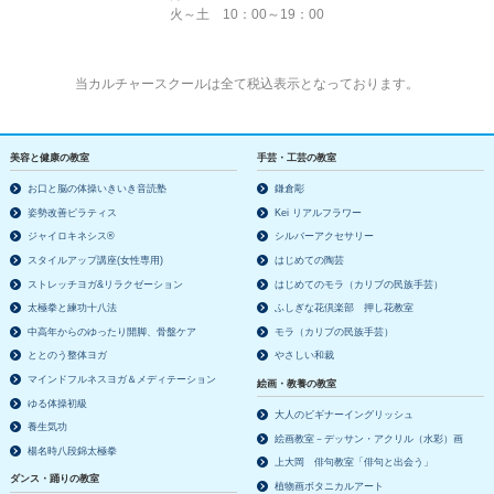
火～土 10：00～19：00
当カルチャースクールは全て税込表示となっております。
美容と健康の教室
手芸・工芸の教室
お口と脳の体操いきいき音読塾
鎌倉彫
姿勢改善ピラティス
Kei リアルフラワー
ジャイロキネシス®
シルバーアクセサリー
スタイルアップ講座(女性専用)
はじめての陶芸
ストレッチヨガ&リラクゼーション
はじめてのモラ（カリブの民族手芸）
太極拳と練功十八法
ふしぎな花倶楽部 押し花教室
中高年からのゆったり開脚、骨盤ケア
モラ（カリブの民族手芸）
ととのう整体ヨガ
やさしい和裁
マインドフルネスヨガ＆メディテーション
絵画・教養の教室
ゆる体操初級
大人のビギナーイングリッシュ
養生気功
絵画教室－デッサン・アクリル（水彩）画
楊名時八段錦太極拳
上大岡 俳句教室「俳句と出会う」
ダンス・踊りの教室
植物画ボタニカルアート