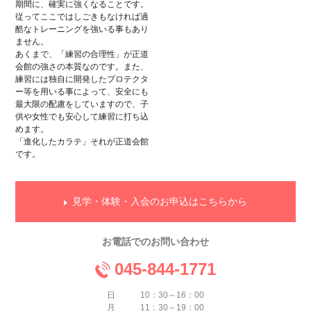
期間に、確実に強くなることです。
従ってここではしごきもなければ過
酷なトレーニングを強いる事もあり
ません。
あくまで、「練習の合理性」が正道
会館の強さの本質なのです。また、
練習には独自に開発したプロテクタ
ー等を用いる事によって、安全にも
最大限の配慮をしていますので、子
供や女性でも安心して練習に打ち込
めます。
「進化したカラテ」それが正道会館
です。
見学・体験・入会のお申込はこちらから
お電話でのお問い合わせ
045-844-1771
日 10：30～16：00
月 11：30～19：00