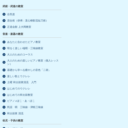
武術・武道の教室
合気道
居合術（併傅：直心柳影流短刀術）
正道会館 上大岡教室
音楽・楽器の教室
あなたに合わせたピアノ教室
明るく楽しい端唄・三味線教室
大人のためのコーラス
大人のための楽しいピアノ教室（個人レッス
ン）
基礎から学べる癒やしの音色「二胡」
楽しい歌とウクレレ
土曜 和太鼓衆清流 入門
はじめてのウクレレ
はじめての和太鼓教室
ピアノ♫ぽこ・あ・ぽこ
民謡 唄 三味線・津軽三味線
和太鼓衆 清流
幼児・子供の教室