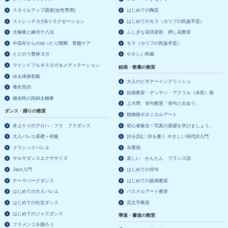
スタイルアップ講座(女性専用)
はじめての陶芸
ストレッチヨガ&リラクゼーション
はじめてのモラ（カリブの民族手芸）
太極拳と練功十八法
ふしぎな花倶楽部 押し花教室
中高年からのゆったり開脚、骨盤ケア
モラ（カリブの民族手芸）
ととのう整体ヨガ
やさしい和裁
マインドフルネスヨガ＆メディテーション
絵画・教養の教室
ゆる体操初級
大人のビギナーイングリッシュ
養生気功
絵画教室－デッサン・アクリル（水彩）画
楊名時八段錦太極拳
上大岡 俳句教室「俳句と出会う」
ダンス・踊りの教室
植物画ボタニカルアート
井上ケイのアロハ・フラ フラダンス
初心者集合！写真の基礎を学びましょう。
大人バレエ基礎～初級
詩を読む･詩を書く やさしい現代詩入門
クラシックバレエ
水墨画
サルサダンスエクササイズ
楽しい かんたん フランス語
Jazz入門
はじめての俳句
テーマパークダンス
はじめての版画教室
はじめての大人バレエ
パステルアート教室
はじめての社交ダンス
花文字教室
はじめてのジャズダンス
華道・書道の教室
フラメンコを踊ろう