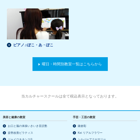
ピアノ♫ぽこ・あ・ぽこ
曜日・時間別教室一覧はこちらから
当カルチャースクールは全て税込表示となっております。
美容と健康の教室
手芸・工芸の教室
お口と脳の体操いきいき音読塾
鎌倉彫
姿勢改善ピラティス
Kei リアルフラワー
ジャイロキネシス®
シルバーアクセサリー