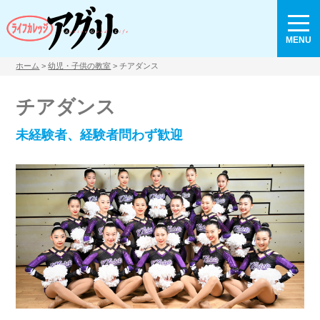
MENU
ホーム
>
幼児・子供の教室
> チアダンス
チアダンス
未経験者、経験者問わず歓迎