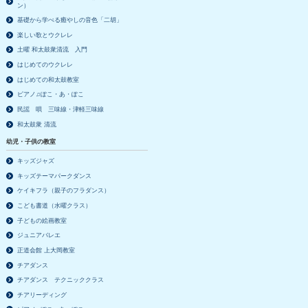
ン）
基礎から学べる癒やしの音色「二胡」
楽しい歌とウクレレ
土曜 和太鼓衆清流 入門
はじめてのウクレレ
はじめての和太鼓教室
ピアノ♫ぽこ・あ・ぽこ
民謡 唄 三味線・津軽三味線
和太鼓衆 清流
幼児・子供の教室
キッズジャズ
キッズテーマパークダンス
ケイキフラ（親子のフラダンス）
こども書道（水曜クラス）
子どもの絵画教室
ジュニアバレエ
正道会館 上大岡教室
チアダンス
チアダンス テクニッククラス
チアリーディング