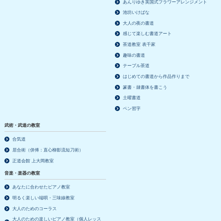
あんりゆき英国式フラワーアレンジメント
池坊いけばな
大人の夜の書道
感じて楽しむ書道アート
茶道教室 表千家
趣味の書道
テーブル茶道
はじめての書道から作品作りまで
篆書・隷書体を書こう
土曜書道
ペン習字
武術・武道の教室
合気道
居合術（併傅：直心柳影流短刀術）
正道会館 上大岡教室
音楽・楽器の教室
あなたに合わせたピアノ教室
明るく楽しい端唄・三味線教室
大人のためのコーラス
大人のための楽しいピアノ教室（個人レッス