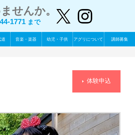
めませんか。
44-1771
まで
武道
音楽・楽器
幼児・子供
アグリについて
講師募集
体験申込