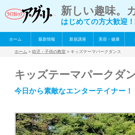
新しい趣味。
はじめての方大歓迎！
ホーム
最新情報
新規講座
美容・健康
ホーム
>
幼児・子供の教室
> キッズテーマパークダンス
キッズテーマパークダ
今日から素敵なエンターテイナー！