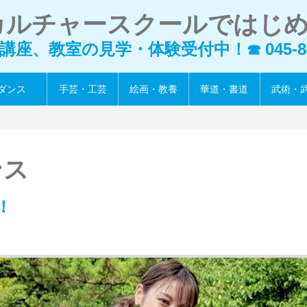
カルチャースクールではじ
講座、教室の見学・体験受付中！
045-8
☎
ダンス
手芸・工芸
絵画・教養
華道・書道
武術・
ンス
！