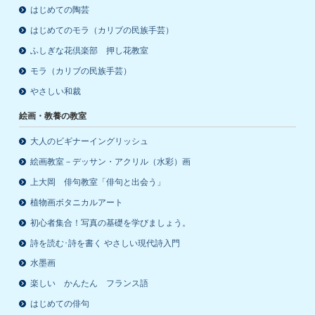
はじめての陶芸
はじめてのモラ（カリブの民族手芸）
ふしぎな花倶楽部 押し花教室
モラ（カリブの民族手芸）
やさしい和裁
絵画・教養の教室
大人のビギナーイングリッシュ
絵画教室－デッサン・アクリル（水彩）画
上大岡 俳句教室「俳句と出会う」
植物画ボタニカルアート
初心者集合！写真の基礎を学びましょう。
詩を読む･詩を書く やさしい現代詩入門
水墨画
楽しい かんたん フランス語
はじめての俳句