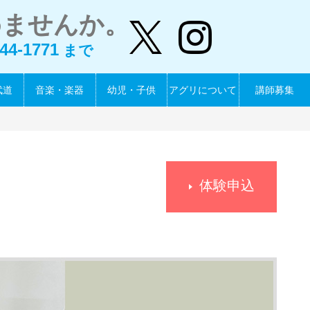
めませんか。
44-1771
まで
武道
音楽・楽器
幼児・子供
アグリについて
講師募集
体験申込