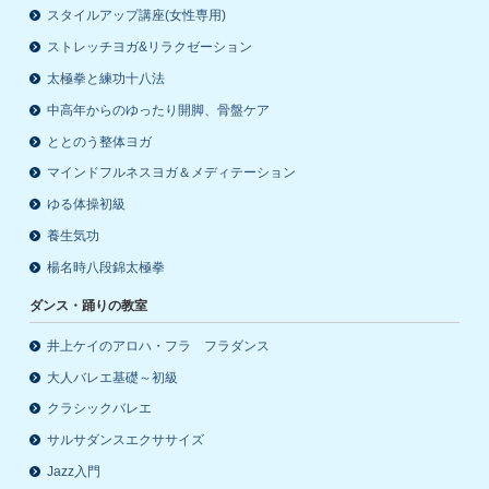
スタイルアップ講座(女性専用)
ストレッチヨガ&リラクゼーション
太極拳と練功十八法
中高年からのゆったり開脚、骨盤ケア
ととのう整体ヨガ
マインドフルネスヨガ＆メディテーション
ゆる体操初級
養生気功
楊名時八段錦太極拳
ダンス・踊りの教室
井上ケイのアロハ・フラ フラダンス
大人バレエ基礎～初級
クラシックバレエ
サルサダンスエクササイズ
Jazz入門