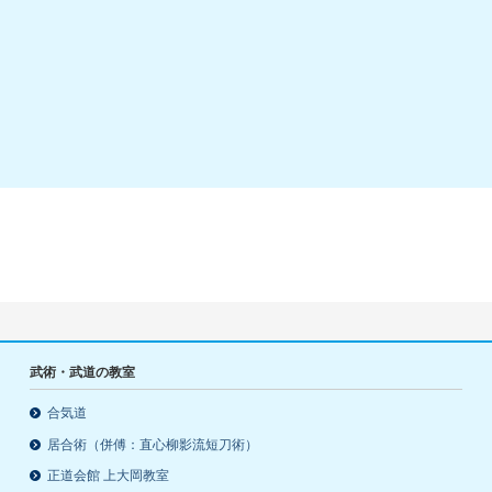
武術・武道の教室
合気道
居合術（併傅：直心柳影流短刀術）
正道会館 上大岡教室