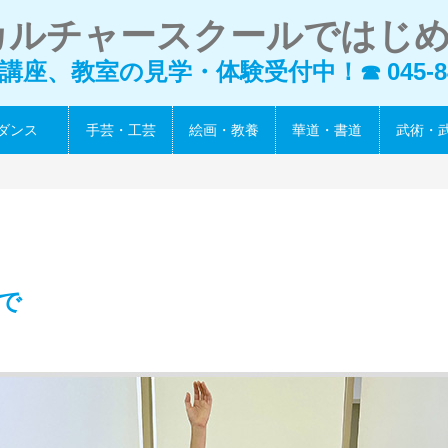
カルチャースクールではじ
講座、教室の見学・体験受付中！
045-8
☎
ダンス
手芸・工芸
絵画・教養
華道・書道
武術・
で