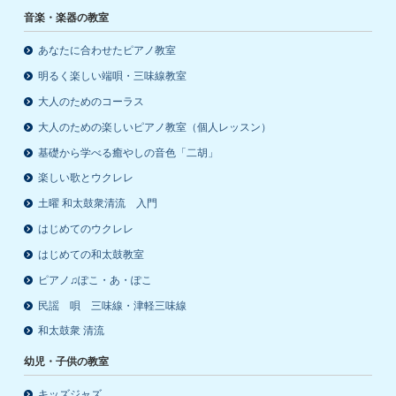
音楽・楽器の教室
あなたに合わせたピアノ教室
明るく楽しい端唄・三味線教室
大人のためのコーラス
大人のための楽しいピアノ教室（個人レッスン）
基礎から学べる癒やしの音色「二胡」
楽しい歌とウクレレ
土曜 和太鼓衆清流 入門
はじめてのウクレレ
はじめての和太鼓教室
ピアノ♫ぽこ・あ・ぽこ
民謡 唄 三味線・津軽三味線
和太鼓衆 清流
幼児・子供の教室
キッズジャズ