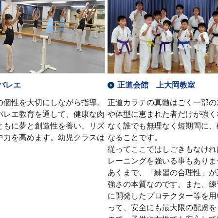
バレエ
正道会館 上大岡教室
の個性を大切にしながら指導。
正道カラテの真髄はごく一部の
バレエ教育を通して、健康な肉
や体型に恵まれた者だけが強く
ともに夢と創造性を養い、リズ
なく誰でも無理なく短期間に、
中力を高めます。幼児クラスは
なることです。
従ってここではしごきもなけれ
レーニングを強いる事もありま
あくまで、「練習の合理性」が
強さの本質なのです。また、練
に開発したプロテクター等を用
って、安全にも最大限の配慮を