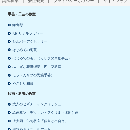
講師募集
|
会社概要
|
プライバシーポリシー
|
サイトマップ
手芸・工芸の教室
鎌倉彫
Kei リアルフラワー
シルバーアクセサリー
はじめての陶芸
はじめてのモラ（カリブの民族手芸）
ふしぎな花倶楽部 押し花教室
モラ（カリブの民族手芸）
やさしい和裁
絵画・教養の教室
大人のビギナーイングリッシュ
絵画教室－デッサン・アクリル（水彩）画
上大岡 俳句教室「俳句と出会う」
植物画ボタニカルアート