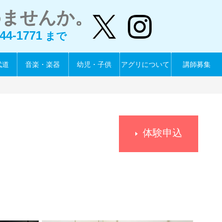
めませんか。
44-1771
まで
武道
音楽・楽器
幼児・子供
アグリについて
講師募集
体験申込