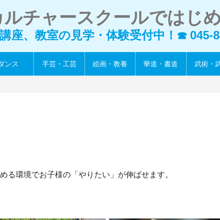
カルチャースクールではじ
講座、教室の見学・体験受付中！
045-8
☎
ダンス
手芸・工芸
絵画・教養
華道・書道
武術・
める環境でお子様の「やりたい」が伸ばせます。