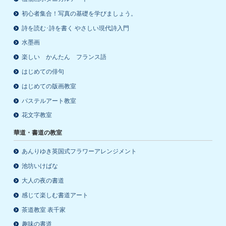
初心者集合！写真の基礎を学びましょう。
詩を読む･詩を書く やさしい現代詩入門
水墨画
楽しい かんたん フランス語
はじめての俳句
はじめての版画教室
パステルアート教室
花文字教室
華道・書道の教室
あんりゆき英国式フラワーアレンジメント
池坊いけばな
大人の夜の書道
感じて楽しむ書道アート
茶道教室 表千家
趣味の書道