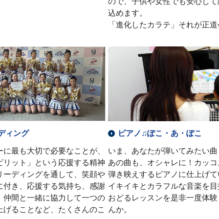
ので、子供や女性でも安心して
込めます。
「進化したカラテ」それが正道
ディング
ピアノ♫ぽこ・あ・ぽこ
ーに最も大切で必要なことが、
いま、あなたが弾いてみたい曲
ピリット」という応援する精神
あの曲も、オシャレに！カッコ
リーディングを通して、笑顔や
弾き映えするピアノに仕上げて
に付き、応援する気持ち、感謝
イキイキとカラフルな音楽を目
、仲間と一緒に協力して一つの
おどるレッスンを是非一度体験
上げることなど、たくさんのこ
んか。