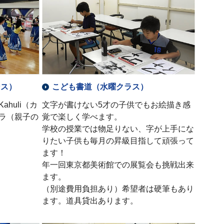
ンス）
こども書道（水曜クラス）
huli（カ
文字が書けない5才の子供でもお絵描き感
ラ（親子の
覚で楽しく学べます。
学校の授業では物足りない、字が上手にな
りたい子供も毎月の昇級目指して頑張って
ます！
年一回東京都美術館での展覧会も挑戦出来
ます。
（別途費用負担あり）希望者は硬筆もあり
ます。道具貸出あります。