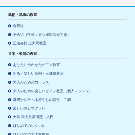
武術・武道の教室
合気道
居合術（併傅：直心柳影流短刀術）
正道会館 上大岡教室
音楽・楽器の教室
あなたに合わせたピアノ教室
明るく楽しい端唄・三味線教室
大人のためのコーラス
大人のための楽しいピアノ教室（個人レッスン）
基礎から学べる癒やしの音色「二胡」
楽しい歌とウクレレ
土曜 和太鼓衆清流 入門
はじめてのウクレレ
はじめての和太鼓教室