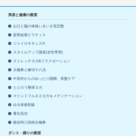
美容と健康の教室
お口と脳の体操いきいき音読塾
姿勢改善ピラティス
ジャイロキネシス®
スタイルアップ講座(女性専用)
ストレッチヨガ&リラクゼーション
太極拳と練功十八法
中高年からのゆったり開脚、骨盤ケア
ととのう整体ヨガ
マインドフルネスヨガ＆メディテーション
ゆる体操初級
養生気功
楊名時八段錦太極拳
ダンス・踊りの教室