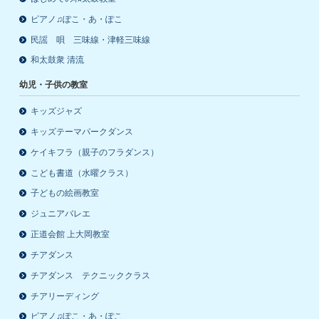
ピアノ♫ぽこ・あ・ぽこ
民謡 唄 三味線・津軽三味線
和太鼓衆 清流
幼児・子供の教室
キッズジャズ
キッズテーマパークダンス
ケイキフラ（親子のフラダンス）
こども書道（水曜クラス）
子どもの絵画教室
ジュニアバレエ
正道会館 上大岡教室
チアダンス
チアダンス テクニッククラス
チアリーディング
ピアノ♫ぽこ・あ・ぽこ