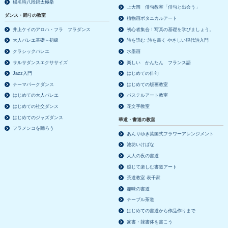
楊名時八段錦太極拳
上大岡 俳句教室「俳句と出会う」
ダンス・踊りの教室
植物画ボタニカルアート
井上ケイのアロハ・フラ フラダンス
初心者集合！写真の基礎を学びましょう。
大人バレエ基礎～初級
詩を読む･詩を書く やさしい現代詩入門
クラシックバレエ
水墨画
サルサダンスエクササイズ
楽しい かんたん フランス語
Jazz入門
はじめての俳句
テーマパークダンス
はじめての版画教室
はじめての大人バレエ
パステルアート教室
はじめての社交ダンス
花文字教室
はじめてのジャズダンス
華道・書道の教室
フラメンコを踊ろう
あんりゆき英国式フラワーアレンジメント
池坊いけばな
大人の夜の書道
感じて楽しむ書道アート
茶道教室 表千家
趣味の書道
テーブル茶道
はじめての書道から作品作りまで
篆書・隷書体を書こう