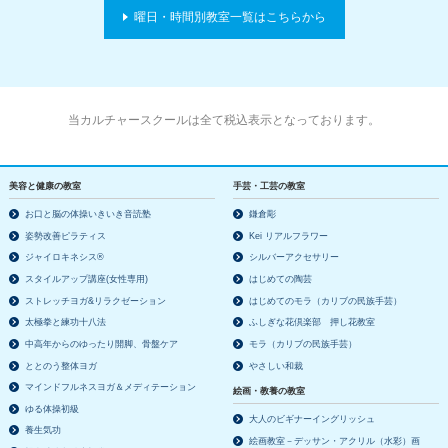
曜日・時間別教室一覧はこちらから
当カルチャースクールは全て税込表示となっております。
美容と健康の教室
手芸・工芸の教室
お口と脳の体操いきいき音読塾
鎌倉彫
姿勢改善ピラティス
Kei リアルフラワー
ジャイロキネシス®
シルバーアクセサリー
スタイルアップ講座(女性専用)
はじめての陶芸
ストレッチヨガ&リラクゼーション
はじめてのモラ（カリブの民族手芸）
太極拳と練功十八法
ふしぎな花倶楽部 押し花教室
中高年からのゆったり開脚、骨盤ケア
モラ（カリブの民族手芸）
ととのう整体ヨガ
やさしい和裁
マインドフルネスヨガ＆メディテーション
絵画・教養の教室
ゆる体操初級
大人のビギナーイングリッシュ
養生気功
絵画教室－デッサン・アクリル（水彩）画