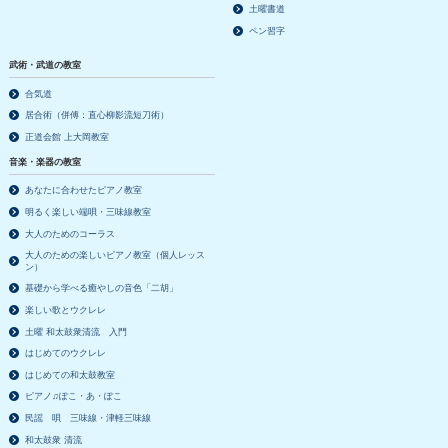
土曜書道
ペン習字
武術・武道の教室
合気道
居合術（併傅：直心柳影流短刀術）
正道会館 上大岡教室
音楽・楽器の教室
あなたに合わせたピアノ教室
明るく楽しい端唄・三味線教室
大人のためのコーラス
大人のための楽しいピアノ教室（個人レッス
ン）
基礎から学べる癒やしの音色「二胡」
楽しい歌とウクレレ
土曜 和太鼓衆清流 入門
はじめてのウクレレ
はじめての和太鼓教室
ピアノ♫ぽこ・あ・ぽこ
民謡 唄 三味線・津軽三味線
和太鼓衆 清流