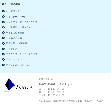
幼児・子供の教室
キッズジャズ
キッズテーマパークダンス
ケイキフラ（親子のフラダンス）
こども書道（水曜クラス）
子どもの絵画教室
ジュニアバレエ
正道会館 上大岡教室
チアダンス
チアダンス テクニッククラス
チアリーディング
ピアノ♫ぽこ・あ・ぽこ
お問い合わせは
045-844-1771
まで
日 10：30～16：00
月 11：30～19：00
火～土 10：00～19：00
〒233-0002 横浜市港南区上大岡西 2-1-19 第2みやじビル3階
カルチャースクール ライフカレッジ ア・グ・リ・上大岡
京急「上大岡駅」、横浜市営地下鉄「上大岡駅」より徒歩3分